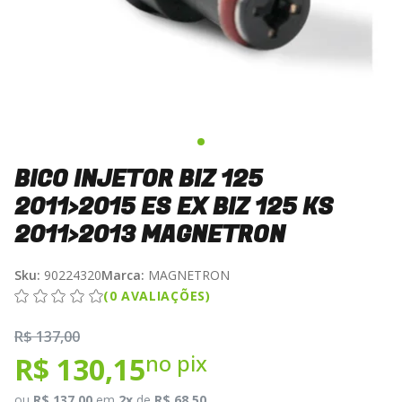
BICO INJETOR BIZ 125
2011>2015 ES EX BIZ 125 KS
2011>2013 MAGNETRON
Sku:
90224320
Marca:
MAGNETRON
(0 AVALIAÇÕES)
R$ 137,00
no pix
R$ 130,15
ou
R$ 137,00
em
2x
de
R$ 68,50