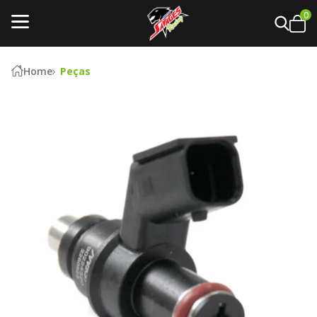
0
Home
Peças