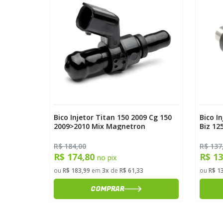
Bico Injetor Titan 150 2009 Cg 150
Bico I
2009>2010 Mix Magnetron
Biz 12
R$ 184,00
R$ 137
R$ 174,80
R$ 1
no pix
ou
R$ 183,99
em
3x
de
R$ 61,33
ou
R$ 1
COMPRAR