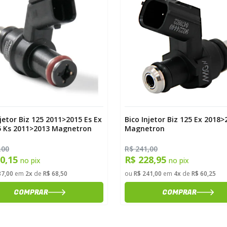
Carregando informações de estoque...
njetor Biz 125 2011>2015 Es Ex
Bico Injetor Biz 125 Ex 2018>
5 Ks 2011>2013 Magnetron
Magnetron
,00
R$ 241,00
30,15
R$ 228,95
no pix
no pix
37,00
em
2x
de
R$ 68,50
ou
R$ 241,00
em
4x
de
R$ 60,25
COMPRAR
COMPRAR