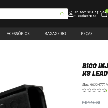
0
Olá, faça seu
login
ou
cadastre-se
ACESSÓRIOS
BAGAGEIRO
PEÇAS
BICO IN
KS LEAD
Sku:
90224770
M
R$ 146,00