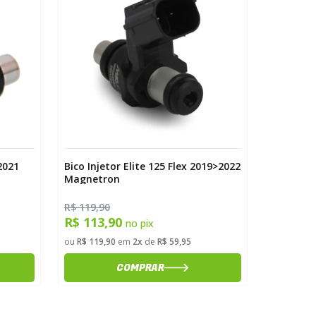
2021
Bico Injetor Elite 125 Flex 2019>2022
Bico Inje
Magnetron
2010>20
R$ 119,90
R$ 179,0
R$ 113,90
R$ 170
no pix
ou
R$ 119,90
em
2x
de
R$ 59,95
ou
R$ 179,
COMPRAR