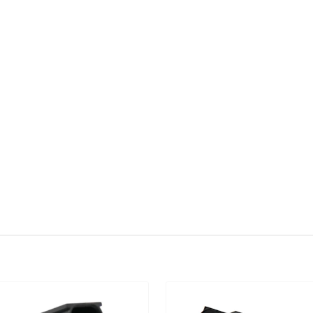
Disponibilidade de estoque
Veja em nossas lojas o estoque desse produto
BICO INJETOR BIZ 125 2009>2010 ES
KS LEAD 110 2010>2012 MAGNETRON