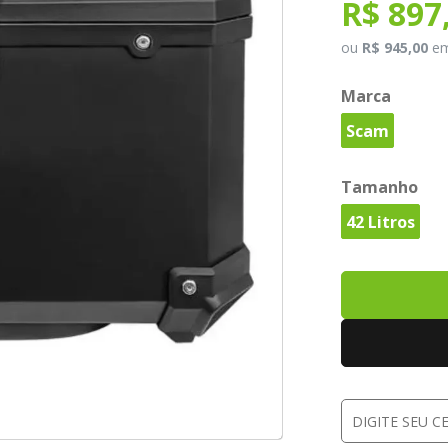
R$ 897
ou
R$ 945,00
e
Marca
Scam
Tamanho
42 Litros