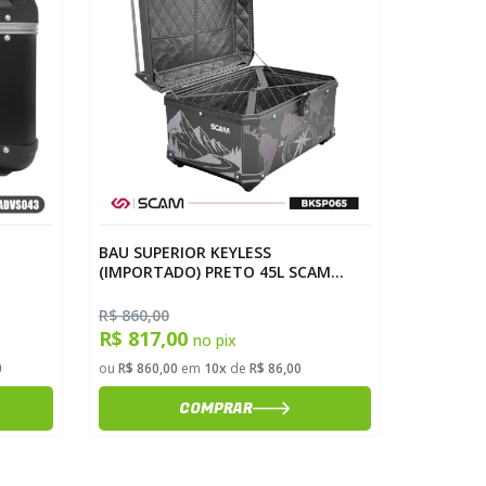
BAU SUPERIOR KEYLESS
Bagageir
(IMPORTADO) PRETO 45L SCAM
2014> Cg
BKSP045
Scam SC
R$ 860,00
R$ 285,0
R$ 817,00
R$ 270
no pix
0
ou
R$ 860,00
em
10x
de
R$ 86,00
ou
R$ 285,
COMPRAR