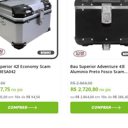
perior 42l Economy Scam
Bau Superior Adventure 43l
BESA042
Aluminio Preto Fosco Scam
BAPADVS043
,00
R$ 2.864,00
97,75
R$ 2.720,80
no pix
no pix
45,00
em
10x
de
R$ 94,50
ou
R$ 2.864,00
em
10x
de
R$ 286,4
COMPRAR
COMPRAR