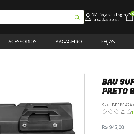
0
Olá, faça seu
login
ou
cadastre-se
ACESSÓRIOS
BAGAGEIRO
PEÇAS
BAU SU
PRETO 
Sku:
BESP042A
R$ 945,00