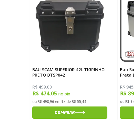
g 150
BAU SCAM SUPERIOR 42L TIGRINHO
Bau Su
eve Preto
PRETO BTSP042
Prata 
R$ 499,00
R$ 945
R$ 474,05
R$ 8
no pix
ou
R$ 498,96
em
9x
de
R$ 55,44
ou
R$ 9
COMPRAR