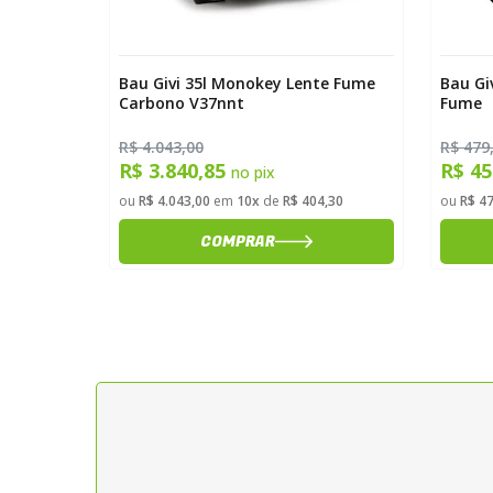
Bau Givi 35l Monokey Lente Fume
Bau Gi
Carbono V37nnt
Fume
R$ 4.043,00
R$ 479
R$ 3.840,85
R$ 4
no pix
ou
R$ 4.043,00
em
10x
de
R$ 404,30
ou
R$ 4
COMPRAR