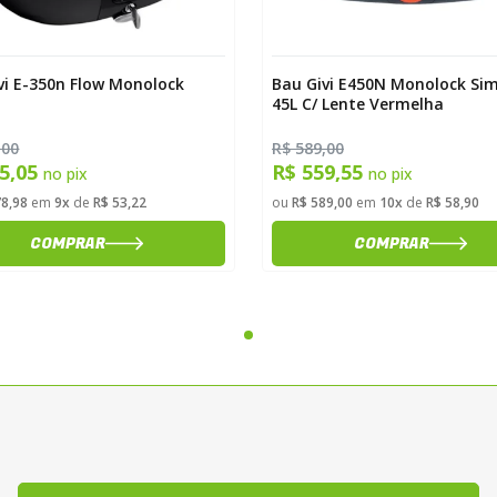
vi E-350n Flow Monolock
Bau Givi E450N Monolock Si
45L C/ Lente Vermelha
,00
R$ 589,00
55,05
R$ 559,55
no pix
no pix
78,98
em
9x
de
R$ 53,22
ou
R$ 589,00
em
10x
de
R$ 58,90
COMPRAR
COMPRAR