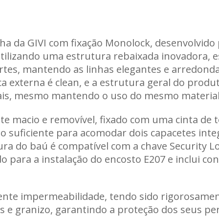
Carregando informações de estoque...
nha da GIVI com fixação Monolock, desenvolvid
 Utilizando uma estrutura rebaixada inovadora, e
artes, mantendo as linhas elegantes e arredon
ca externa é clean, e a estrutura geral do prod
is, mesmo mantendo o uso do mesmo material
 macio e removível, fixado com uma cinta de te
 o suficiente para acomodar dois capacetes int
dura do baú é compatível com a chave Security L
 para a instalação do encosto E207 e inclui cont
lente impermeabilidade, tendo sido rigorosame
es e granizo, garantindo a proteção dos seus p