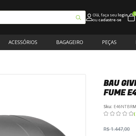
0
Olá, faça seu
login
ou
cadastre-se
ACESSÓRIOS
BAGAGEIRO
PEÇAS
BAU GIV
FUME E
Sku:
E46NTBR
M
R$ 1.447,00