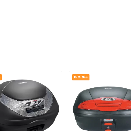
F
13% OFF