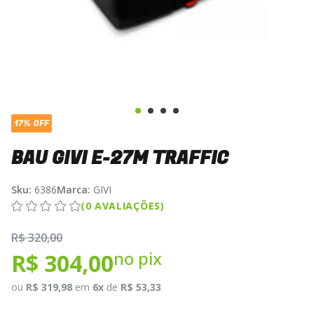
17% OFF
BAU GIVI E-27M TRAFFIC
Sku:
6386
Marca:
GIVI
(0 AVALIAÇÕES)
R$ 320,00
no pix
R$ 304,00
ou
R$ 319,98
em
6x
de
R$ 53,33