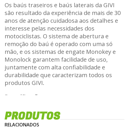
Os baús traseiros e baús laterais da GIVI
são resultado da experiência de mais de 30
anos de atenção cuidadosa aos detalhes e
interesse pelas necessidades dos
motociclistas. O sistema de abertura e
remoção do baú é operado com uma só
mão, e os sistemas de engate Monokey e
Monolock garantem facilidade de uso,
juntamente com alta confiabilidade e
durabilidade que caracterizam todos os
produtos GIVI.
Especificações
Fecho do tipo: Monokey
PRODUTOS
Capacidade: 27 litros
RELACIONADOS
Peso: 3 kg