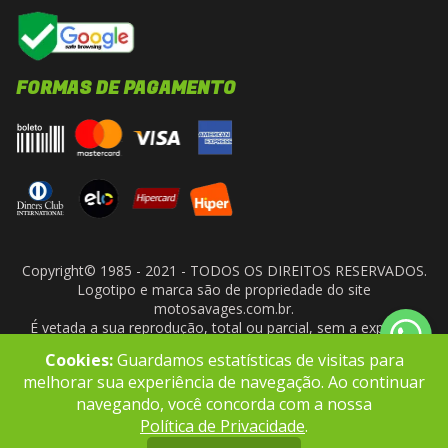
FORMAS DE PAGAMENTO
Copyright© 1985 - 2021 - TODOS OS DIREITOS RESERVADOS.
Logotipo e marca são de propriedade do site
motosavages.com.br.
É vetada a sua reprodução, total ou parcial, sem a expressa
autorização da administradora do site. ARF MOTO CENTER LTDA
Cookies:
Guardamos estatísticas de visitas para
- CNPJ: 10.927.924/0001-91
melhorar sua experiência de navegação. Ao continuar
navegando, você concorda com a nossa
Política de Privacidade
.