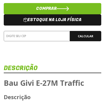
COMPRAR
ESTOQUE NA LOJA FÍSICA
CALCULAR
DESCRIÇÃO
Dis
Veja e
Bau Givi E-27M Traffic
BA
Descrição
Carregan