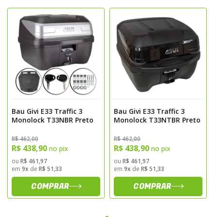
Código: E27M
Garantia: 90 dias contra defeitos de
fabricação, sujeito à análise pela GIVI do
Brasil e apresentação da N.F.
Bau Givi E33 Traffic 3
Bau Givi E33 Traffic 3
Monolock T33NBR Preto
Monolock T33NTBR Preto
R$ 462,00
R$ 462,00
R$ 438,90
R$ 438,90
no pix
no pix
ou
R$ 461,97
ou
R$ 461,97
em
9x
de
R$ 51,33
em
9x
de
R$ 51,33
COMPRAR
COMPRAR