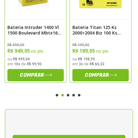
Bateria Intruder 1400 Vl
Bateria Titan 125 Ks
1500 Boulevard Mbtx16u
2000>2004 Biz 100 Ks
Motobatt
2000> Es Gel Mtz5br
Motobatt
R$ 999,00
R$ 199,00
R$ 949,05
R$ 189,05
no pix
no pix
ou
R$ 999,00
ou
R$ 198,99
em
10x
de
R$ 99,90
em
3x
de
R$ 66,33
COMPRAR
COMPRAR