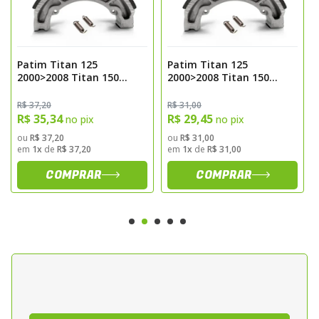
de ponta, passando por rigorosos controles
de qualidade.
Cada peça é confeccionada e testada por
Patim Titan 125
Patim Titan 125
profissionais especializados do setor
2000>2008 Titan 150
2000>2008 Titan 150
motociclístico, garantindo encaixe preciso e
2004> Titan 160 Dianteiro
2004> Titan 160 Dianteiro
Traseiro Biz 125 Bros 150
Traseiro Biz 125 Bros 150
desempenho superior.
R$ 37,20
R$ 31,00
Dianteiro Freio Medida
Dianteiro Freio Std
R$ 35,34
R$ 29,45
no pix
no pix
0,25 Cobreq 0302cpx
Cobreq 0302cp
ou
R$ 37,20
ou
R$ 31,00
Características
em
1x
de
R$ 37,20
em
1x
de
R$ 31,00
Estrutura em aço tubular reforçado
COMPRAR
COMPRAR
Alta resistência e durabilidade
Compatível com instalação de baús
Acabamento com pintura eletrostática
anticorrosiva
Produzido com tecnologia avançada e
controle de qualidade rigoroso