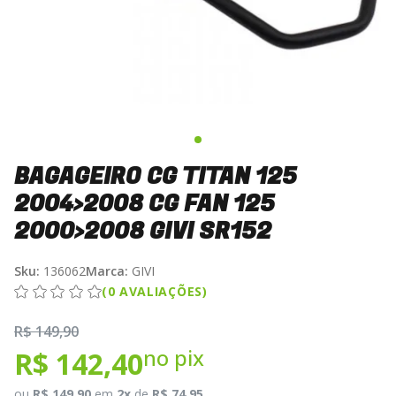
BAGAGEIRO CG TITAN 125
2004>2008 CG FAN 125
2000>2008 GIVI SR152
Sku:
136062
Marca:
GIVI
(0 AVALIAÇÕES)
R$ 149,90
no pix
R$ 142,40
ou
R$ 149,90
em
2x
de
R$ 74,95