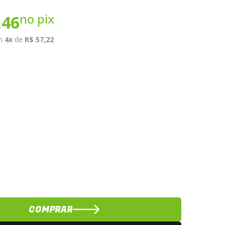
no pix
,46
m
4x
de
R$ 57,22
COMPRAR