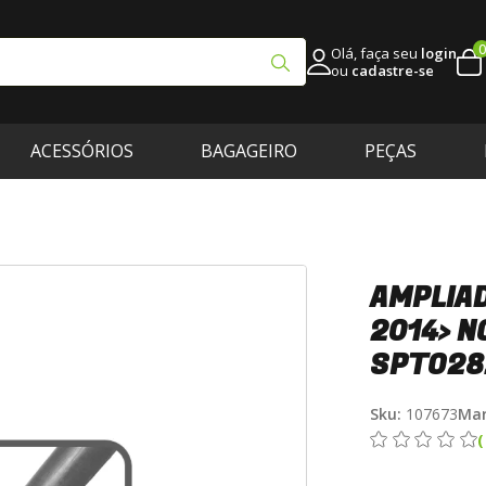
0
Olá, faça seu
login
ou
cadastre-se
ACESSÓRIOS
BAGAGEIRO
PEÇAS
AMPLIAD
2014> N
SPTO28
Sku:
107673
Mar