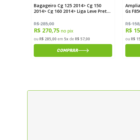
1000
Bagageiro Cg 125 2014> Cg 150
Amplia
> Scam
2014> Cg 160 2014> Liga Leve Preto
Gs F85
Scam SCAM
R$ 285,00
R$ 158
R$ 270,75
R$ 1
no pix
ou
R$ 285,00
em
5x
de
R$ 57,00
ou
R$ 1
COMPRAR