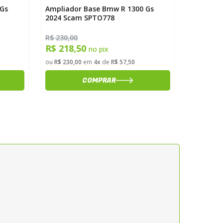
 Gs
Ampliador Base Bmw R 1300 Gs
Ampliado
2024 Scam SPTO778
2014> V-
SPTO327
R$ 230,00
R$ 239,0
R$ 218,50
R$ 227
no pix
ou
R$ 230,00
em
4x
de
R$ 57,50
ou
R$ 239,
COMPRAR