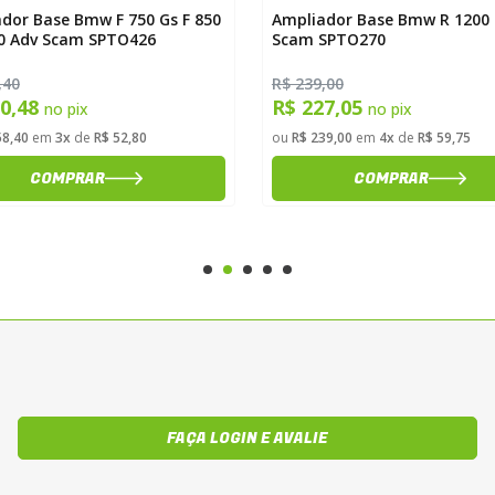
dor Base Bmw F 750 Gs F 850
Ampliador Base Bmw R 1200
0 Adv Scam SPTO426
Scam SPTO270
,40
R$ 239,00
50,48
R$ 227,05
no pix
no pix
58,40
em
3x
de
R$ 52,80
ou
R$ 239,00
em
4x
de
R$ 59,75
COMPRAR
COMPRAR
FAÇA LOGIN E AVALIE