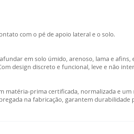
Carregando informações de estoque...
ntato com o pé de apoio lateral e o solo.
l afundar em solo úmido, arenoso, lama e afins
m design discreto e funcional, leve e não interf
atéria-prima certificada, normalizada e um rí
mpregada na fabricação, garantem durabilidade 