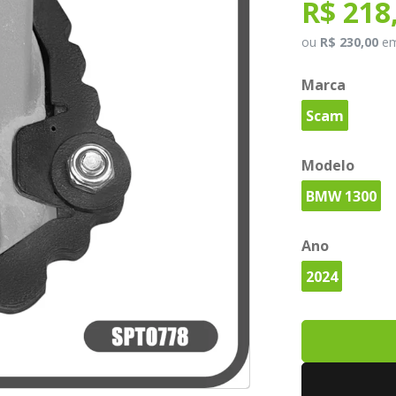
R$ 218
ou
R$ 230,00
e
Marca
Scam
Modelo
BMW 1300
Ano
2024