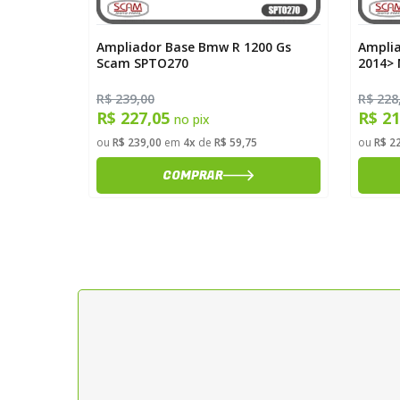
 Gs F 850
Ampliador Base Bmw R 1200 Gs
Amplia
6
Scam SPTO270
2014> 
SPTO2
R$ 239,00
R$ 228
R$ 227,05
R$ 2
no pix
ou
R$ 239,00
em
4x
de
R$ 59,75
ou
R$ 2
COMPRAR