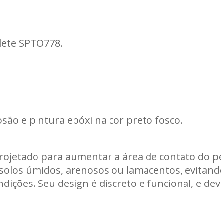
Carregando informações de estoque...
lete SPTO778.
são e pintura epóxi na cor preto fosco.
ojetado para aumentar a área de contato do pé 
solos úmidos, arenosos ou lamacentos, evitan
ções. Seu design é discreto e funcional, e devi