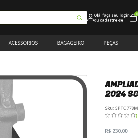
0
Olá, faça seu
login
ou
cadastre-se
ACESSÓRIOS
BAGAGEIRO
PEÇAS
AMPLIAD
2024 S
Sku:
SPTO778
M
R$ 230,00