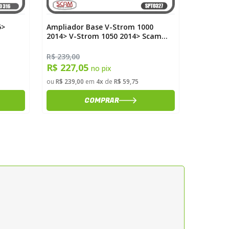
5>
Ampliador Base V-Strom 1000
Ampliado
2014> V-Strom 1050 2014> Scam
Gs F850 
SPTO327
R$ 239,00
R$ 158,4
R$ 227,05
R$ 150
no pix
ou
R$ 239,00
em
4x
de
R$ 59,75
ou
R$ 158,
COMPRAR