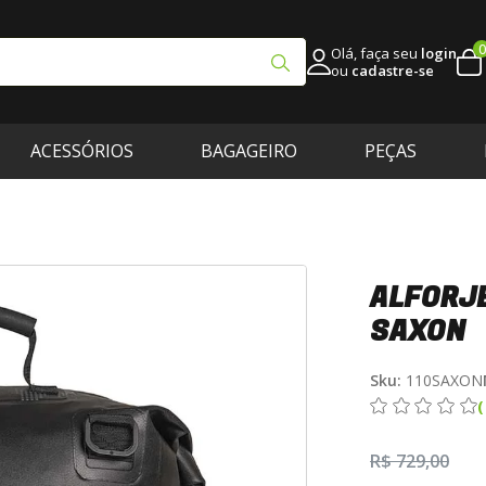
0
Olá, faça seu
login
ou
cadastre-se
ACESSÓRIOS
BAGAGEIRO
PEÇAS
ALFORJE
SAXON
Sku:
110SAXON
R$ 729,00