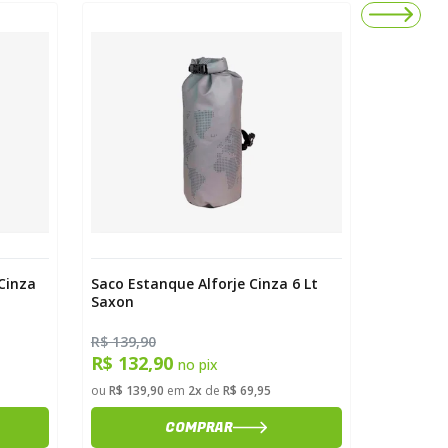
stanque Alforje Cinza 6 Lt
Alforje Estanque Frontal 6 L
Saxon
,90
R$ 350,00
32,90
R$ 332,50
no pix
no pix
39,90
em
2x
de
R$ 69,95
ou
R$ 350,00
em
7x
de
R$ 50,00
COMPRAR
COMPRAR