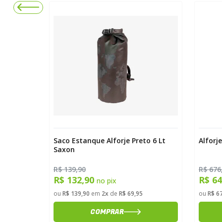
 Estanque Alforje Preto 6 Lt
Alforje Estanque 30 Lt Ci
on
39,90
R$ 676,80
132,90
R$ 642,96
no pix
no pix
$ 139,90
em
2x
de
R$ 69,95
ou
R$ 676,80
em
10x
de
R$ 67,6
COMPRAR
COMPRAR