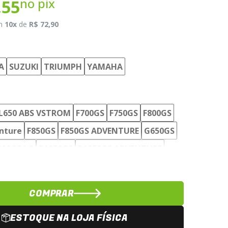
no pix
,55
m
10x
de
R$ 72,90
A
SUZUKI
TRIUMPH
YAMAHA
L650 ABS VSTROM
F700GS
F750GS
F800GS
nture
F850GS
F850GS ADVENTURE
G650GS
200GS LC
R1250GS
R1250GS ADVENTURE
É1200Z
TIGER 1200 EXPLORER XCA
CA
TIGER 800XR
TÉNÉRÉ 660
TÉNÉRÉ1200Z
COMPRAR
ESTOQUE NA LOJA FÍSICA