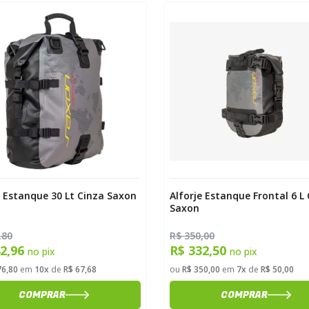
nza Saxon
Alforje Estanque Frontal 6 L Cinza
Saco E
Saxon
Saxon
R$ 350,00
R$ 139
R$ 332,50
R$ 1
no pix
8
ou
R$ 350,00
em
7x
de
R$ 50,00
ou
R$ 1
COMPRAR