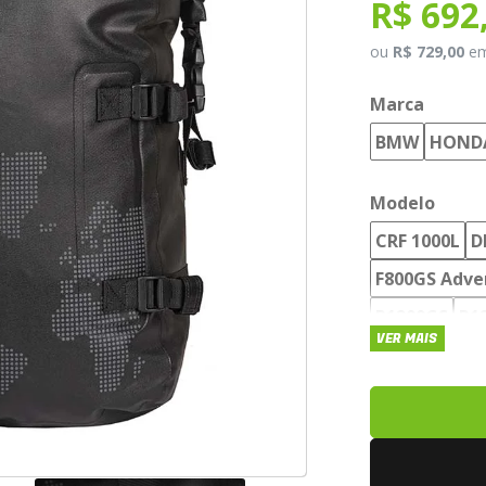
R$ 692
ou
R$ 729,00
e
Marca
BMW
HOND
Modelo
CRF 1000L
D
F800GS Adve
R1200GS
R1
VER MAIS
SUPER TÉNÉR
TIGER 800 X
XRE 300