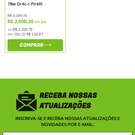
78w Dr4c-r Pirelli
R$ 2.208,70
R$ 2.098,26
no pix
ou
R$ 2.208,70
em
10x
de
R$ 220,87
COMPRAR
RECEBA NOSSAS
ATUALIZAÇÕES
INSCREVA-SE E RECEBA NOSSAS ATUALIZAÇÕES E
NOVIDADES POR E-MAIL: