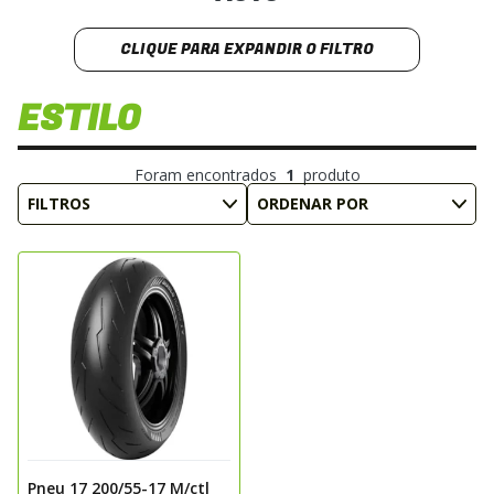
CLIQUE PARA EXPANDIR O FILTRO
ESTILO
FÁCIL E RÁPIDO!
ESCOLHA A LARGURA, PERFIL E ARO DESEJADO.
Foram encontrados
1
produto
1.LARGURA
FILTROS
ORDENAR POR
2.PERFIL
3.ARO
BUSCAR PNEU
Pneu 17 200/55-17 M/ctl