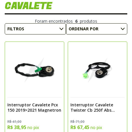
CAVALETE
Foram encontrados
6
produtos
FILTROS
ORDENAR POR
Interruptor Cavalete Pcx
Interruptor Cavalete
150 2019>2021 Magnetron
Twister Cb 250f Abs
2016>2018 Twister Cb
250f Flex 2016>2018
R$ 41,00
R$ 71,00
Magnetron
R$ 38,95
R$ 67,45
no pix
no pix