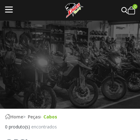
0
Home
Peças
Cabos
0 produto(s)
encontrados