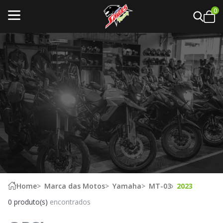
0
Home
Marca das Motos
Yamaha
MT-03
2023
0 produto(s)
encontrados