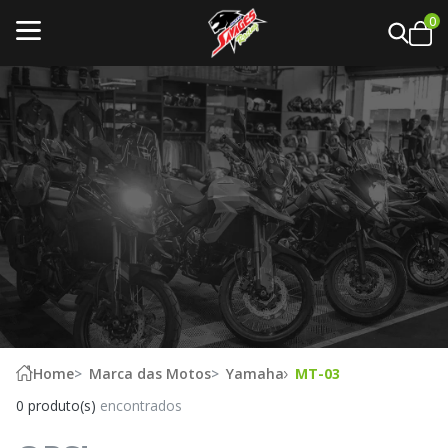
0
Home
Marca das Motos
Yamaha
MT-03
0 produto(s)
encontrados