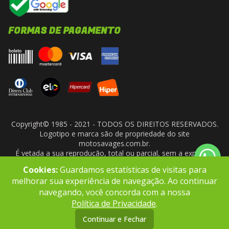
FORMAS DE PAGAMENTO
Copyright© 1985 - 2021 - TODOS OS DIREITOS RESERVADOS.
Logotipo e marca são de propriedade do site
motosavages.com.br.
É vetada a sua reprodução, total ou parcial, sem a expressa
autorização da administradora do site. ARF MOTO CENTER LTDA
Cookies:
Guardamos estatísticas de visitas para
- CNPJ: 10.927.924/0001-91
melhorar sua experiência de navegação. Ao continuar
navegando, você concorda com a nossa
Política de Privacidade
.
Continuar e Fechar