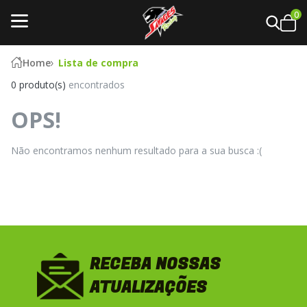
0
Home
Lista de compra
0 produto(s)
encontrados
OPS!
Não encontramos nenhum resultado para a sua busca :(
RECEBA NOSSAS
ATUALIZAÇÕES