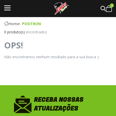
0
Home
POSITRON
0 produto(s)
encontrados
OPS!
Não encontramos nenhum resultado para a sua busca :(
RECEBA NOSSAS
ATUALIZAÇÕES