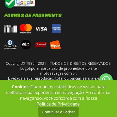
FORMAS DE PAGAMENTO
Copyright© 1985 - 2021 - TODOS OS DIREITOS RESERVADOS.
Logotipo e marca são de propriedade do site
motosavages.com.br.
É vetada a sua reprodução, total ou parcial, sem a expressa
autorização da administradora do site. ARF MOTO CENTER LTDA
Cookies:
Guardamos estatísticas de visitas para
- CNPJ: 10.927.924/0001-91
melhorar sua experiência de navegação. Ao continuar
navegando, você concorda com a nossa
Política de Privacidade
.
Continuar e Fechar