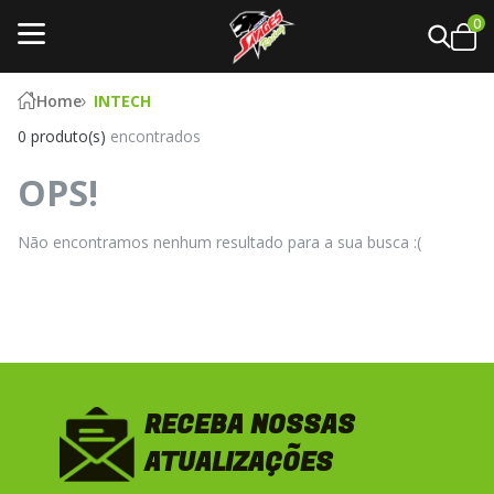
0
Home
INTECH
0 produto(s)
encontrados
OPS!
Não encontramos nenhum resultado para a sua busca :(
RECEBA NOSSAS
ATUALIZAÇÕES