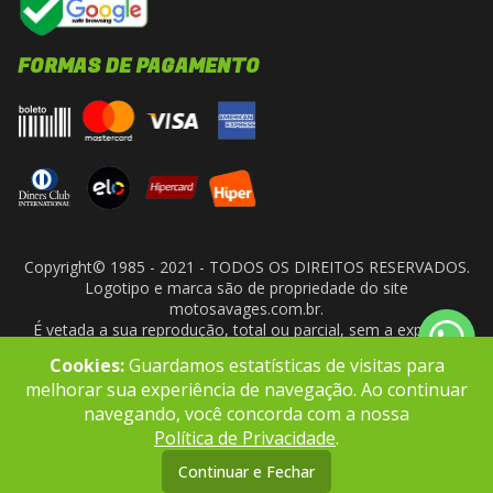
FORMAS DE PAGAMENTO
Copyright© 1985 - 2021 - TODOS OS DIREITOS RESERVADOS.
Logotipo e marca são de propriedade do site
motosavages.com.br.
É vetada a sua reprodução, total ou parcial, sem a expressa
autorização da administradora do site. ARF MOTO CENTER LTDA
Cookies:
Guardamos estatísticas de visitas para
- CNPJ: 10.927.924/0001-91
melhorar sua experiência de navegação. Ao continuar
navegando, você concorda com a nossa
Política de Privacidade
.
Continuar e Fechar