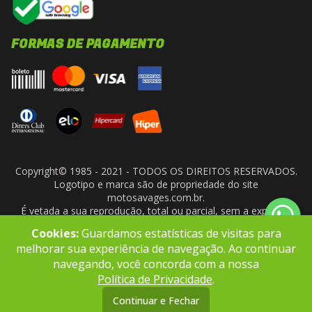
FORMAS DE PAGAMENTO
Copyright© 1985 - 2021 - TODOS OS DIREITOS RESERVADOS.
Logotipo e marca são de propriedade do site
motosavages.com.br.
É vetada a sua reprodução, total ou parcial, sem a expressa
autorização da administradora do site. ARF MOTO CENTER LTDA
Cookies:
Guardamos estatísticas de visitas para
- CNPJ: 10.927.924/0001-91
melhorar sua experiência de navegação. Ao continuar
navegando, você concorda com a nossa
Política de Privacidade
.
Continuar e Fechar