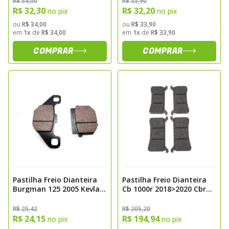
R$ 34,00
R$ 33,90
Fj2870k
R$ 32,30
R$ 32,20
no pix
no pix
ou
R$ 34,00
ou
R$ 33,90
em
1x
de
R$ 34,00
em
1x
de
R$ 33,90
COMPRAR
COMPRAR
Pastilha Freio Dianteira
Pastilha Freio Dianteira
Burgman 125 2005 Kevlar
Cb 1000r 2018>2020 Cbr
Fischer Fj1290k
1000rr Fireblade Rr-r
2017>2019 Carbon Fischer
R$ 25,42
R$ 205,20
Fj3022c
R$ 24,15
R$ 194,94
no pix
no pix