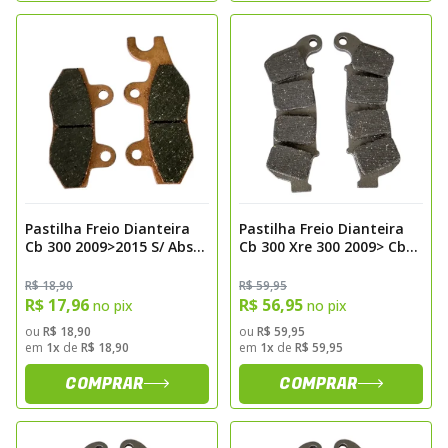
Pastilha Freio Dianteira
Pastilha Freio Dianteira
Cb 300 2009>2015 S/ Abs
Cb 300 Xre 300 2009> Cb
Fazer 250 2005>2015
600 2008> Hornet C/ Abs
Twister Cbx 250
Carbon Fischer Fj2360c
R$ 18,90
R$ 59,95
2001>2008 Ybr 125
R$ 17,96
R$ 56,95
no pix
no pix
2000>2008 Kevlar Fischer
ou
R$ 18,90
ou
R$ 59,95
Fj1850K
em
1x
de
R$ 18,90
em
1x
de
R$ 59,95
COMPRAR
COMPRAR