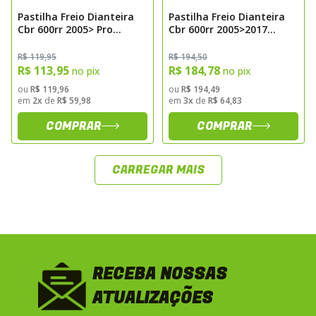
Pastilha Freio Dianteira
Pastilha Freio Dianteira
Cbr 600rr 2005> Pro
Cbr 600rr 2005>2017
Ceramic Sinterizada
Cb1000r 2008> (Par)
Fischer Fj2250pc
Carbon Fischer Fj2252c
R$ 119,95
R$ 194,50
R$ 113,95
R$ 184,78
no pix
no pix
ou
R$ 119,96
ou
R$ 194,49
em
2x
de
R$ 59,98
em
3x
de
R$ 64,83
COMPRAR
COMPRAR
CARREGAR MAIS
RECEBA NOSSAS
ATUALIZAÇÕES