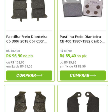
Pastilha Freio Dianteira
Pastilha Freio Dianteira
Cb 300r 2018 Cbr 650r
Cb 400 1980>1982 Carbon
2019>2021 Carbon Fischer
Fischer Fj0720c
Fj3010c
R$ 102,00
R$ 89,90
R$ 96,90
R$ 85,40
no pix
no pix
ou
R$ 102,00
ou
R$ 89,90
em
2x
de
R$ 51,00
em
1x
de
R$ 89,90
COMPRAR
COMPRAR