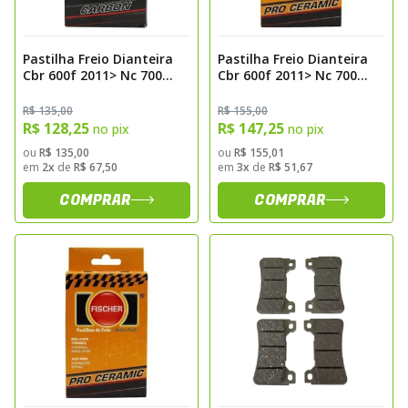
Pastilha Freio Dianteira
Pastilha Freio Dianteira
Cbr 600f 2011> Nc 700
Cbr 600f 2011> Nc 700
2012> Bonneville 800
2012> Bonneville 800 Pro
Carbon Fischer Fj1970c
Ceramic Sinterizada
R$ 135,00
R$ 155,00
Fischer Fj1970pc
R$ 128,25
R$ 147,25
no pix
no pix
ou
R$ 135,00
ou
R$ 155,01
em
2x
de
R$ 67,50
em
3x
de
R$ 51,67
COMPRAR
COMPRAR