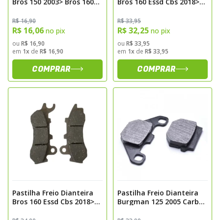
Bros 150 2003> Bros 160
Bros 160 Essd Cbs 2018>
2014> Falcon 2000> Xre
Biz 125 2018> Pcx 150
300 2009> Biz 125 S/ Abs
2019> Cbs Carbon Fischer
R$ 16,90
R$ 33,95
Kevlar Fischer Fj0860k
Fj2870c
R$ 16,06
R$ 32,25
no pix
no pix
ou
R$ 16,90
ou
R$ 33,95
em
1x
de
R$ 16,90
em
1x
de
R$ 33,95
COMPRAR
COMPRAR
Pastilha Freio Dianteira
Pastilha Freio Dianteira
Bros 160 Essd Cbs 2018>
Burgman 125 2005 Carbon
Biz 125 2018> Pcx 150
Fischer Fj1290c
2019> Cbs Kevlar Fischer