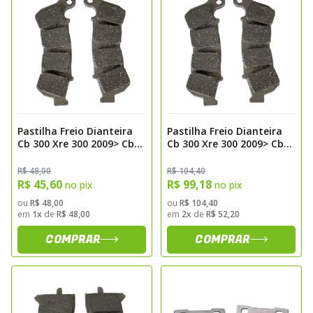
Pastilha Freio Dianteira
Pastilha Freio Dianteira
Cb 300 Xre 300 2009> Cb
Cb 300 Xre 300 2009> Cb
600 2008> Hornet C/ Abs
600 2008> Hornet C/ Abs
Kevlar Fischer Fj2360k
Pro Ceramic Sinterizada
R$ 48,00
R$ 104,40
Fischer Fj2360pc
R$ 45,60
R$ 99,18
no pix
no pix
ou
R$ 48,00
ou
R$ 104,40
em
1x
de
R$ 48,00
em
2x
de
R$ 52,20
COMPRAR
COMPRAR