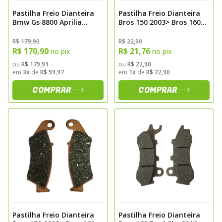
Pastilha Freio Dianteira
Pastilha Freio Dianteira
Bmw Gs 8800 Aprilia
Bros 150 2003> Bros 160
Caponord 1000 Ducati
2014> Falcon 2000> Xre
Paul Smart 1000 Carbon
300 2009> Biz 125 S/ Abs
R$ 179,90
R$ 22,90
Fischer Fj1482c
Carbon Fischer Fj0860c
R$ 170,90
R$ 21,76
no pix
no pix
ou
R$ 179,91
ou
R$ 22,90
em
3x
de
R$ 59,97
em
1x
de
R$ 22,90
COMPRAR
COMPRAR
Pastilha Freio Dianteira
Pastilha Freio Dianteira