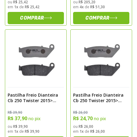
ou
R$ 25,42
ou
R$ 205,20
em
1x
de
R$ 25,42
em
4x
de
R$ 51,30
COMPRAR
COMPRAR
Pastilha Freio Dianteira
Pastilha Freio Dianteira
Cb 250 Twister 2015>
Cb 250 Twister 2015>
Hornet 600 2004> Carbon
Hornet 600 2004> Kevlar
Fischer Fj0875c
Fischer Fj0875k
R$ 39,90
R$ 26,00
R$ 37,90
R$ 24,70
no pix
no pix
ou
R$ 39,90
ou
R$ 26,00
em
1x
de
R$ 39,90
em
1x
de
R$ 26,00