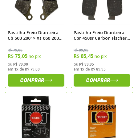
Pastilha Freio Dianteira
Pastilha Freio Dianteira
Cb 500 2001> Xt 660 2004>
Cbr 450sr Carbon Fischer
Traseira Bmw 1200gs
Fj0870c
2013> 1250gs 2022>
R$ 79,00
R$ 89,95
Carbon Fischer Fj1480c
R$ 75,05
R$ 85,45
no pix
no pix
ou
R$ 79,00
ou
R$ 89,95
em
1x
de
R$ 79,00
em
1x
de
R$ 89,95
COMPRAR
COMPRAR