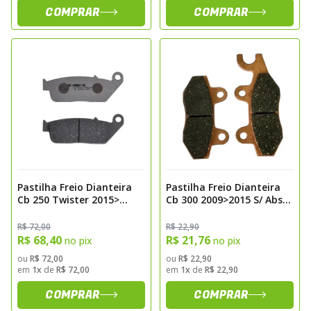
COMPRAR
COMPRAR
Pastilha Freio Dianteira
Pastilha Freio Dianteira
Cb 250 Twister 2015>
Cb 300 2009>2015 S/ Abs
Hornet 600 2004> Pro
Fazer 250 2005>2015
Ceramic Sinterizada
Twister Cbx 250
R$ 72,00
R$ 22,90
Fischer Fj0875pc
2001>2008 Ybr 125
R$ 68,40
R$ 21,76
no pix
no pix
2000>2008 Carbon Fischer
ou
R$ 72,00
ou
R$ 22,90
Fj1850c
em
1x
de
R$ 72,00
em
1x
de
R$ 22,90
COMPRAR
COMPRAR