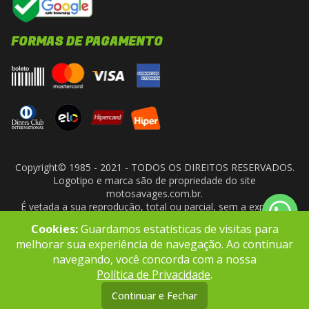
FORMAS DE PAGAMENTO
Copyright© 1985 - 2021 - TODOS OS DIREITOS RESERVADOS.
Logotipo e marca são de propriedade do site
motosavages.com.br.
É vetada a sua reprodução, total ou parcial, sem a expressa
autorização da administradora do site. ARF MOTO CENTER LTDA
Cookies:
Guardamos estatísticas de visitas para
- CNPJ: 10.927.924/0001-91
melhorar sua experiência de navegação. Ao continuar
navegando, você concorda com a nossa
Política de Privacidade
.
Continuar e Fechar