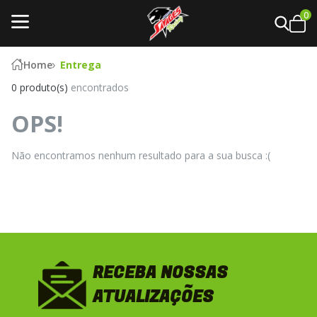
0
Home
Entrega
0 produto(s)
encontrados
OPS!
Não encontramos nenhum resultado para a sua busca :(
RECEBA NOSSAS
ATUALIZAÇÕES